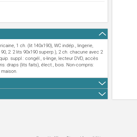
aine, 1 ch. (lit 140x190), WC indép., lingerie,
90, 2: 2 lits 90x190 superp.), 2 ch. chacune avec 2
quip. suppl.: congél., s-linge, lecteur DVD, accès
: draps (lits faits), élect., bois. Non-compris:
e maison.