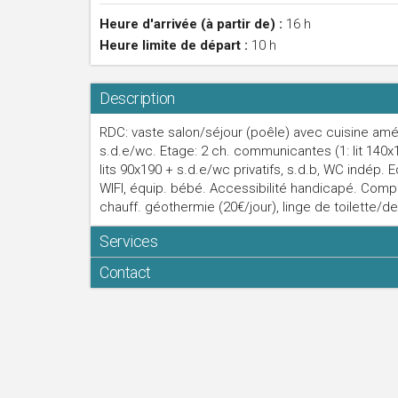
Heure d'arrivée (à partir de) :
16 h
Heure limite de départ :
10 h
Description
RDC: vaste salon/séjour (poêle) avec cuisine améric
s.d.e/wc. Etage: 2 ch. communicantes (1: lit 140x1
lits 90x190 + s.d.e/wc privatifs, s.d.b, WC indép. E
WIFI, équip. bébé. Accessibilité handicapé. Compris
chauff. géothermie (20€/jour), linge de toilette/d
Services
Contact