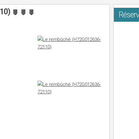
110)
Réserv