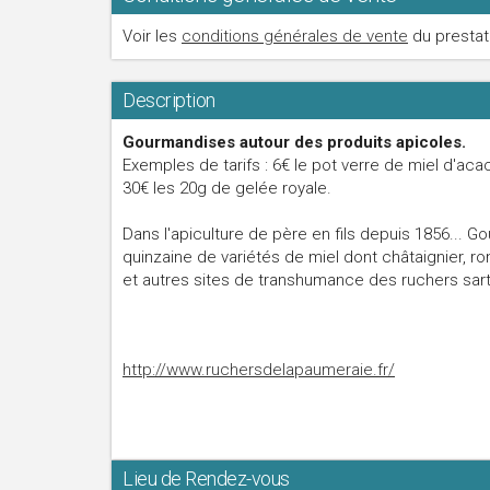
Voir les
conditions générales de vente
du prestat
Description
Gourmandises autour des produits apicoles.
Exemples de tarifs : 6€ le pot verre de miel d'acac
30€ les 20g de gelée royale.
Dans l'apiculture de père en fils depuis 1856... 
quinzaine de variétés de miel dont châtaignier, ron
et autres sites de transhumance des ruchers sarth
http://www.ruchersdelapaumeraie.fr/
Lieu de Rendez-vous